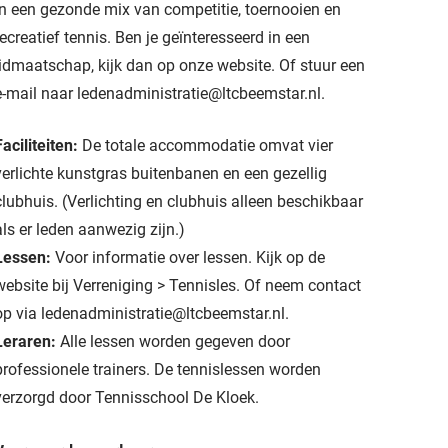
in een gezonde mix van competitie, toernooien en
recreatief tennis. Ben je geïnteresseerd in een
lidmaatschap, kijk dan op onze
website
. Of stuur een
e-mail naar
ledenadministratie@ltcbeemstar.nl
.
Faciliteiten:
De totale accommodatie omvat vier
verlichte kunstgras buitenbanen en een gezellig
clubhuis. (Verlichting en clubhuis alleen beschikbaar
als er leden aanwezig zijn.)
Lessen:
Voor informatie over lessen. Kijk op de
website bij Verreniging > Tennisles. Of neem contact
op via ledenadministratie@ltcbeemstar.nl.
Leraren:
Alle lessen worden gegeven door
professionele trainers. De tennislessen worden
verzorgd door Tennisschool De Kloek.