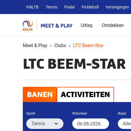
Overige
KNLTB
Tennis
Padel
Pickleball
Verenigingen
KNLTB
websites
Uitleg
Ontdekken
Meet & Play
Clubs
LTC Beem-Star
LTC BEEM-STAR
BANEN
ACTIVITEITEN
Sport
Wanneer
Baan