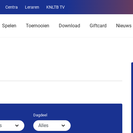
Centra
Leraren
KNLTB TV
Service
menu
Spelen
Toernooien
Download
Giftcard
Nieuws
Dagdeel