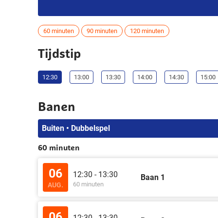
60 minuten
90 minuten
120 minuten
Tijdstip
12:30
13:00
13:30
14:00
14:30
15:00
Banen
Buiten • Dubbelspel
60 minuten
06
12:30 - 13:30
Baan 1
60 minuten
AUG.
06
12:30 - 13:30