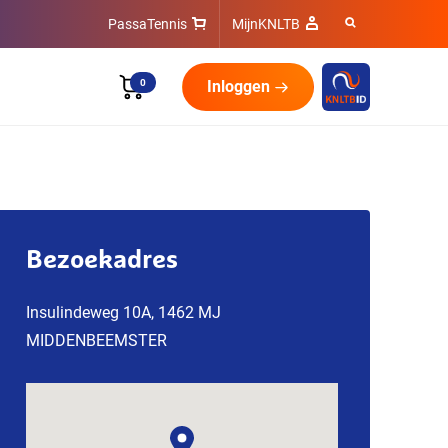
PassaTennis
MijnKNLTB
0
Inloggen
Bezoekadres
Insulindeweg 10A, 1462 MJ
MIDDENBEEMSTER