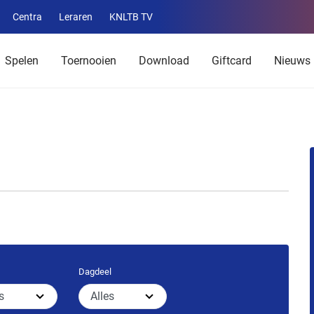
Centra
Leraren
KNLTB TV
Service
menu
Spelen
Toernooien
Download
Giftcard
Nieuws
Dagdeel