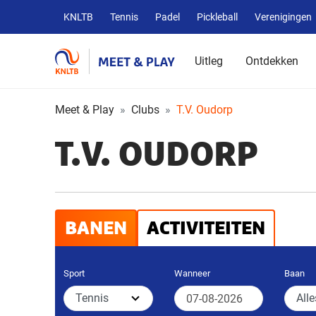
Overige
KNLTB
Tennis
Padel
Pickleball
Verenigingen
KNLTB
websites
Uitleg
Ontdekken
Meet & Play
Clubs
T.V. Oudorp
T.V. OUDORP
BANEN
ACTIVITEITEN
Sport
Wanneer
Baan