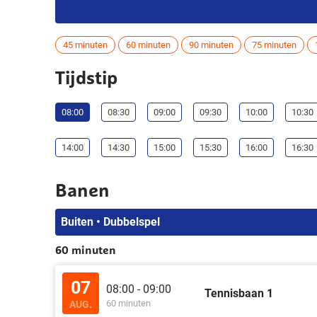
45 minuten
60 minuten
90 minuten
75 minuten
Tijdstip
08:00
08:30
09:00
09:30
10:00
10:30
14:00
14:30
15:00
15:30
16:00
16:30
Banen
Buiten • Dubbelspel
60 minuten
07
08:00 - 09:00
Tennisbaan 1
60 minuten
AUG.