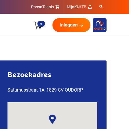
PassaTennis
MijnKNLTB
0
Inloggen
Bezoekadres
Saturnusstraat 1A, 1829 CV OUDORP