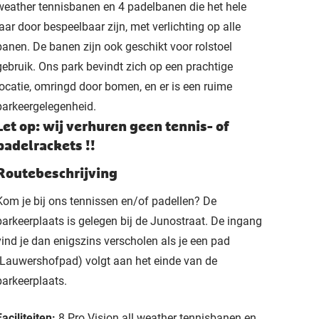
weather tennisbanen en 4 padelbanen die het hele
jaar door bespeelbaar zijn, met verlichting op alle
banen. De banen zijn ook geschikt voor rolstoel
gebruik. Ons park bevindt zich op een prachtige
locatie, omringd door bomen, en er is een ruime
parkeergelegenheid.
Let op: wij verhuren geen tennis- of
padelrackets !!
Routebeschrijving
Kom je bij ons tennissen en/of padellen? De
parkeerplaats is gelegen bij de Junostraat. De ingang
vind je dan enigszins verscholen als je een pad
(Lauwershofpad) volgt aan het einde van de
parkeerplaats.
Faciliteiten:
8 Pro Vision all weather tennisbanen en