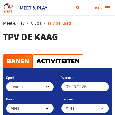
menu
Service
Zoeken
menu
Meet & Play
Clubs
TPV de Kaag
TPV DE KAAG
BANEN
ACTIVITEITEN
Sport
Wanneer
Baan
Dagdeel