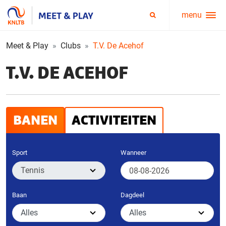
menu
Service
Zoeken
menu
Meet & Play
Clubs
T.V. De Acehof
T.V. DE ACEHOF
BANEN
ACTIVITEITEN
Sport
Wanneer
Baan
Dagdeel