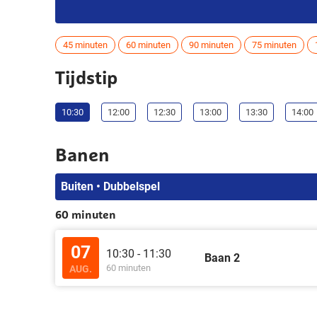
45 minuten
60 minuten
90 minuten
75 minuten
Tijdstip
10:30
12:00
12:30
13:00
13:30
14:00
Banen
Buiten • Dubbelspel
60 minuten
07
10:30 - 11:30
Baan 2
60 minuten
AUG.