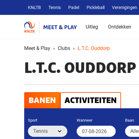
Overige
KNLTB
Tennis
Padel
Pickleball
Verenigingen
KNLTB
websites
Uitleg
Ontdekken
Meet & Play
Clubs
L.T.C. Ouddorp
L.T.C. OUDDORP
BANEN
ACTIVITEITEN
Sport
Wanneer
Baan