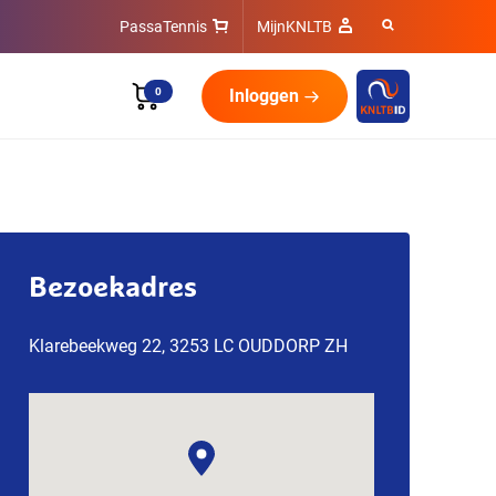
PassaTennis
MijnKNLTB
0
Inloggen
Bezoekadres
Klarebeekweg 22, 3253 LC OUDDORP ZH