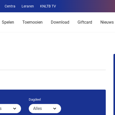
Centra
Leraren
KNLTB TV
Service
menu
Spelen
Toernooien
Download
Giftcard
Nieuws
Dagdeel