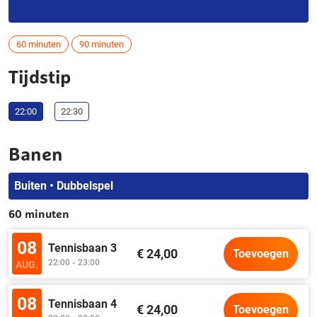
60 minuten
90 minuten
Tijdstip
22:00
22:30
Banen
Buiten • Dubbelspel
60 minuten
08
Tennisbaan 3
€ 24,00
Toevoegen
22:00 - 23:00
AUG.
08
Tennisbaan 4
€ 24,00
Toevoegen