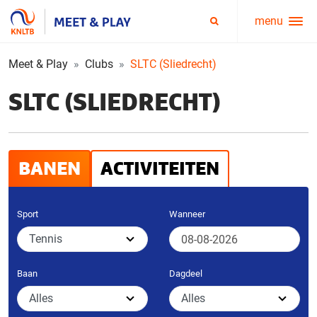
menu
Service
Zoeken
menu
Meet & Play
Clubs
SLTC (Sliedrecht)
SLTC (SLIEDRECHT)
BANEN
ACTIVITEITEN
Sport
Wanneer
Baan
Dagdeel