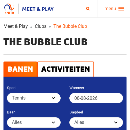
menu
Service
Zoeken
menu
Meet & Play
Clubs
The Bubble Club
THE BUBBLE CLUB
BANEN
ACTIVITEITEN
Sport
Wanneer
Baan
Dagdeel