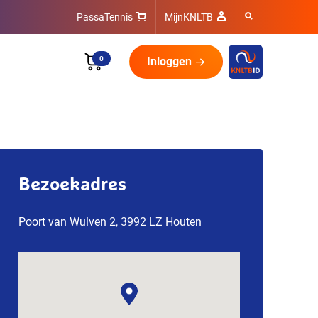
PassaTennis
MijnKNLTB
0
Inloggen
Bezoekadres
Poort van Wulven 2, 3992 LZ Houten