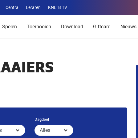
Centra
Leraren
KNLTB TV
Service
menu
Spelen
Toernooien
Download
Giftcard
Nieuws
RAAIERS
Dagdeel