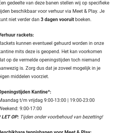
Een gedeelte van deze banen stellen wij op specifieke
tijden beschikbaar voor verhuur via Meet & Play. Je
kunt niet verder dan
3 dagen vooruit
boeken.
Verhuur rackets:
Rackets kunnen eventueel gehuurd worden in onze
kantine mits deze is geopend. Het kan voorkomen
dat op de vermelde openingstijden toch niemand
aanwezig is. Zorg dus dat je zoveel mogelijk in je
eigen middelen voorziet.
Openingstijden Kantine*:
Maandag t/m vrijdag 9:00-13:00 | 19:00-23:00
Weekend: 9:00-17:00
* LET OP:
Tijden onder voorbehoud van bezetting!
Beschikbare tennisbanen voor Meet & Play: