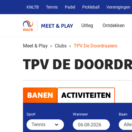
Overige
KNLTB
Tennis
Padel
Pickleball
Verenigingen
KNLTB
websites
Uitleg
Ontdekken
Meet & Play
Clubs
TPV De Doordraaiers
TPV DE DOORD
BANEN
ACTIVITEITEN
Sport
Wanneer
Baan