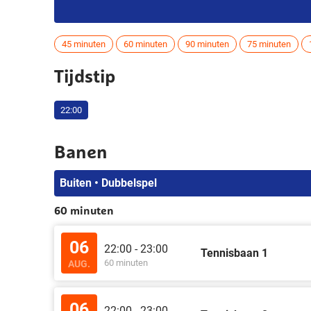
45 minuten
60 minuten
90 minuten
75 minuten
Tijdstip
22:00
Banen
Buiten • Dubbelspel
60 minuten
06
22:00 - 23:00
Tennisbaan 1
60 minuten
AUG.
06
22:00 - 23:00