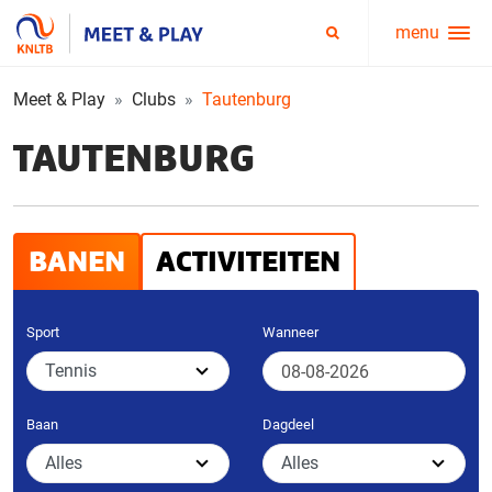
menu
Service
Zoeken
menu
Meet & Play
Clubs
Tautenburg
TAUTENBURG
BANEN
ACTIVITEITEN
Sport
Wanneer
Baan
Dagdeel