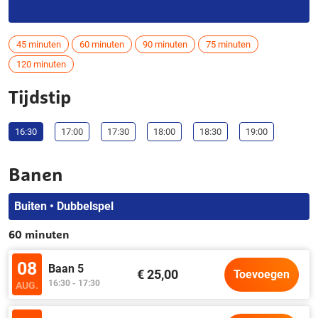
45 minuten
60 minuten
90 minuten
75 minuten
120 minuten
Tijdstip
16:30
17:00
17:30
18:00
18:30
19:00
Banen
Buiten • Dubbelspel
60 minuten
08
Baan 5
€ 25,00
Toevoegen
16:30 - 17:30
AUG.