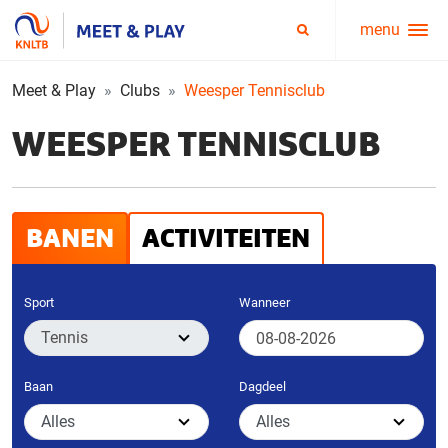
menu
Service
Zoeken
menu
Meet & Play
Clubs
Weesper Tennisclub
WEESPER TENNISCLUB
BANEN
ACTIVITEITEN
Sport
Wanneer
Baan
Dagdeel