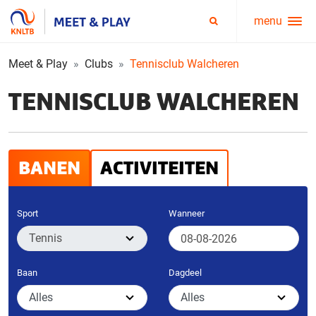
menu
Service
Zoeken
menu
Meet & Play
Clubs
Tennisclub Walcheren
TENNISCLUB WALCHEREN
BANEN
ACTIVITEITEN
Sport
Wanneer
Baan
Dagdeel