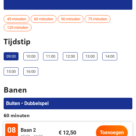
45 minuten
60 minuten
90 minuten
75 minuten
120 minuten
Tijdstip
09:00
10:00
11:00
12:00
13:00
14:00
15:00
16:00
Banen
Buiten • Dubbelspel
60 minuten
08
Baan 2
€ 12,50
Toevoegen