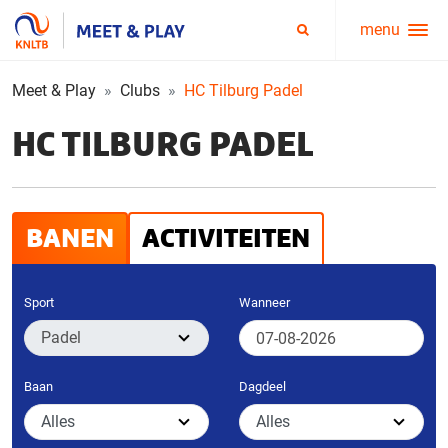
menu
Service
Zoeken
menu
Meet & Play
Clubs
HC Tilburg Padel
HC TILBURG PADEL
BANEN
ACTIVITEITEN
Sport
Wanneer
Baan
Dagdeel