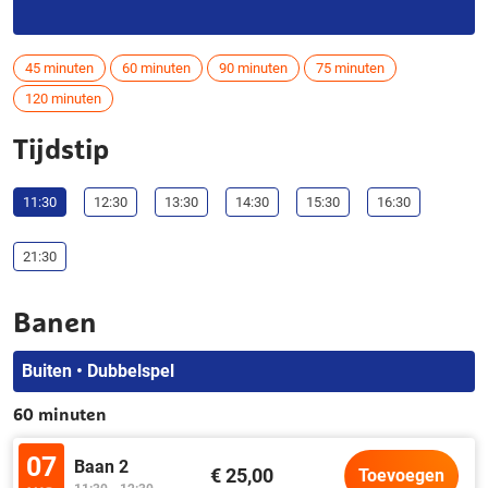
45 minuten
60 minuten
90 minuten
75 minuten
120 minuten
Tijdstip
11:30
12:30
13:30
14:30
15:30
16:30
21:30
Banen
Buiten • Dubbelspel
60 minuten
07
Baan 2
€ 25,00
Toevoegen