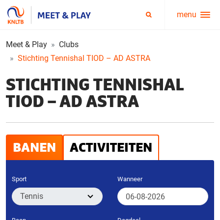
menu
Service
Zoeken
menu
Meet & Play
Clubs
Stichting Tennishal TIOD – AD ASTRA
STICHTING TENNISHAL
TIOD – AD ASTRA
BANEN
ACTIVITEITEN
Sport
Wanneer