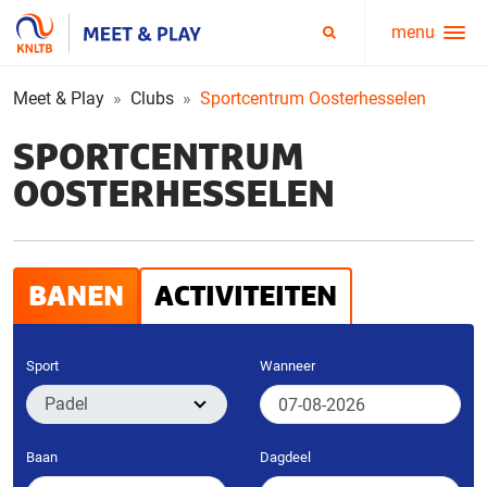
menu
Service
Zoeken
menu
Meet & Play
Clubs
Sportcentrum Oosterhesselen
SPORTCENTRUM
OOSTERHESSELEN
BANEN
ACTIVITEITEN
Sport
Wanneer
Baan
Dagdeel