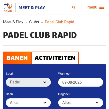
menu
Service
Zoeken
menu
Meet & Play
Clubs
Padel Club Rapid
PADEL CLUB RAPID
BANEN
ACTIVITEITEN
Sport
Wanneer
Baan
Dagdeel