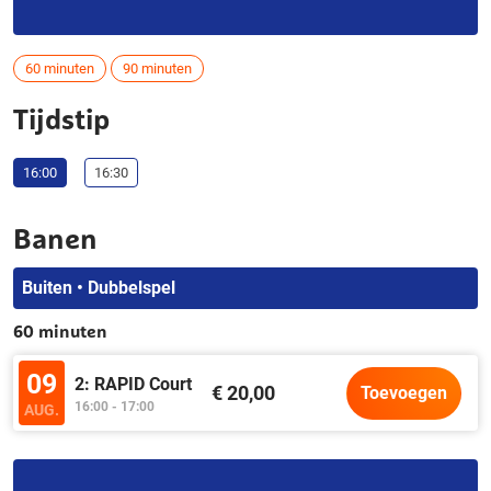
60 minuten
90 minuten
Tijdstip
16:00
16:30
Banen
Buiten • Dubbelspel
60 minuten
09
2: RAPID Court
€ 20,00
Toevoegen
16:00 - 17:00
AUG.