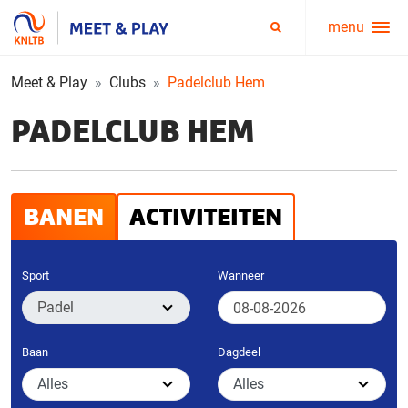
menu
Service
Zoeken
menu
Meet & Play
Clubs
Padelclub Hem
PADELCLUB HEM
BANEN
ACTIVITEITEN
Sport
Wanneer
Baan
Dagdeel