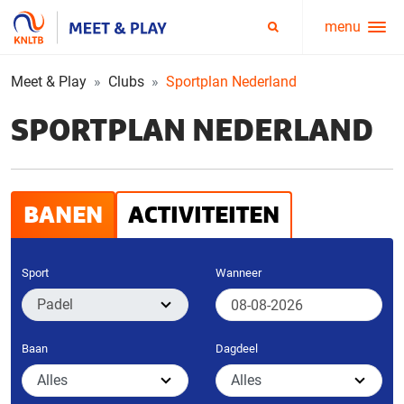
menu
Service
Zoeken
menu
Meet & Play
Clubs
Sportplan Nederland
SPORTPLAN NEDERLAND
BANEN
ACTIVITEITEN
Sport
Wanneer
Baan
Dagdeel