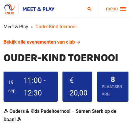
menu
Service
Zoeken
menu
Meet & Play
Ouder-Kind toernooi
Bekijk alle evenementen van club
OUDER-KIND TOERNOOI
8
11:00 -
€
19
PLAATSEN
sep.
12:30
20,00
VRIJ
🎾 Ouders & Kids Padeltoernooi – Samen Sterk op de
Baan! 🎾