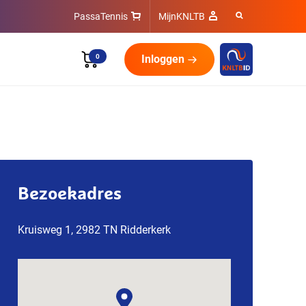
PassaTennis
MijnKNLTB
0
Inloggen
Bezoekadres
Kruisweg 1, 2982 TN Ridderkerk