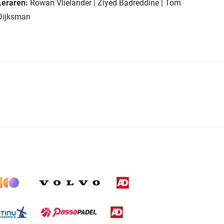
Leraren:
Rowan Vlielander | Ziyed Badreddine | Tom
Dijksman