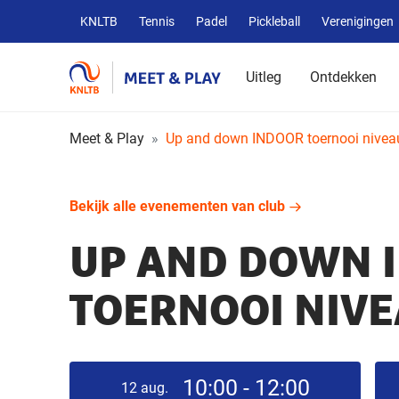
Overige
KNLTB
Tennis
Padel
Pickleball
Verenigingen
KNLTB
websites
Uitleg
Ontdekken
Meet & Play
Up and down INDOOR toernooi nivea
Bekijk alle evenementen van club
UP AND DOWN 
TOERNOOI NIVE
10:00 - 12:00
12
aug.