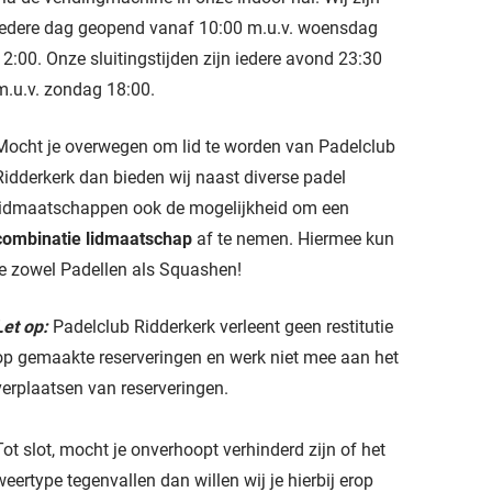
iedere dag geopend vanaf 10:00 m.u.v. woensdag
12:00. Onze sluitingstijden zijn iedere avond 23:30
m.u.v. zondag 18:00.
Mocht je overwegen om lid te worden van Padelclub
Ridderkerk dan bieden wij naast diverse padel
lidmaatschappen ook de mogelijkheid om een
combinatie lidmaatschap
af te nemen. Hiermee kun
je zowel Padellen als Squashen!
Let op:
Padelclub Ridderkerk verleent geen restitutie
op gemaakte reserveringen en werk niet mee aan het
verplaatsen van reserveringen.
Tot slot, mocht je onverhoopt verhinderd zijn of het
weertype tegenvallen dan willen wij je hierbij erop