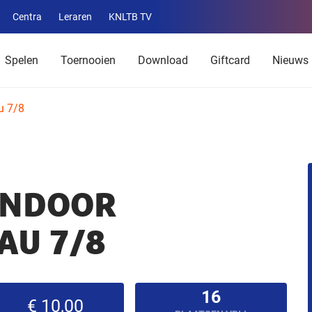
Centra
Leraren
KNLTB TV
Service
menu
Spelen
Toernooien
Download
Giftcard
Nieuws
u 7/8
INDOOR
AU 7/8
16
€ 10,00