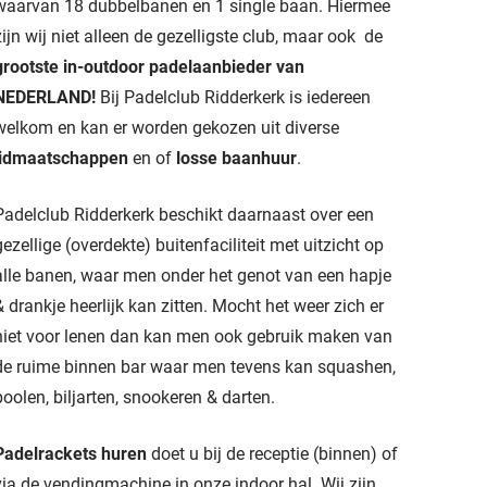
waarvan 18 dubbelbanen en 1 single baan. Hiermee
zijn wij niet alleen de gezelligste club, maar ook de
grootste in-outdoor padelaanbieder van
NEDERLAND!
Bij Padelclub Ridderkerk is iedereen
welkom en kan er worden gekozen uit diverse
lidmaatschappen
en of
losse baanhuur
.
Padelclub Ridderkerk beschikt daarnaast over een
gezellige (overdekte) buitenfaciliteit met uitzicht op
alle banen, waar men onder het genot van een hapje
& drankje heerlijk kan zitten. Mocht het weer zich er
niet voor lenen dan kan men ook gebruik maken van
de ruime binnen bar waar men tevens kan squashen,
poolen, biljarten, snookeren & darten.
Padelrackets huren
doet u bij de receptie (binnen) of
via de vendingmachine in onze indoor hal. Wij zijn