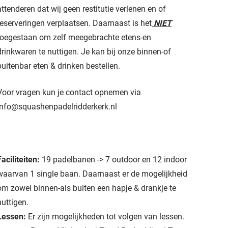
attenderen dat wij geen restitutie verlenen en of
reserveringen verplaatsen. Daarnaast is het
NIET
toegestaan om zelf meegebrachte etens-en
drinkwaren te nuttigen. Je kan bij onze binnen-of
buitenbar eten & drinken bestellen.
Voor vragen kun je contact opnemen via
info@squashenpadelridderkerk.nl
Faciliteiten:
19 padelbanen -> 7 outdoor en 12 indoor
waarvan 1 single baan. Daarnaast er de mogelijkheid
om zowel binnen-als buiten een hapje & drankje te
nuttigen.
Lessen:
Er zijn mogelijkheden tot volgen van lessen.