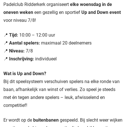
Padelclub Ridderkerk organiseert
elke woensdag in de
oneven weken
een gezellig en sportief
Up and Down event
voor niveau 7/8!
📍
Tijd:
10:00 – 12:00 uur
📍
Aantal spelers:
maximaal 20 deelnemers
📍
Niveau:
7/8
📍
Inschrijving:
individueel
Wat is Up and Down?
Bij dit speelsysteem verschuiven spelers na elke ronde van
baan, afhankelijk van winst of verlies. Zo speel je steeds
met én tegen andere spelers – leuk, afwisselend en
competitief!
Er wordt op de
buitenbanen
gespeeld. Bij slecht weer wijken