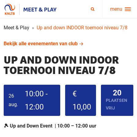
menu
Service
Zoeken
menu
Meet & Play
Up and down INDOOR toernooi niveau 7/8
Bekijk alle evenementen van club
UP AND DOWN INDOOR
TOERNOOI NIVEAU 7/8
20
10:00 -
€
26
PLAATSEN
aug.
12:00
10,00
VRIJ
🎾 Up and Down Event | 10:00 – 12:00 uur