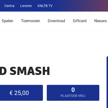
Centra
Leraren
KNLTB TV
Service
menu
Spelen
Toernooien
Download
Giftcard
Nieuws
D SMASH
0
€ 25,00
PLAATSEN VRIJ