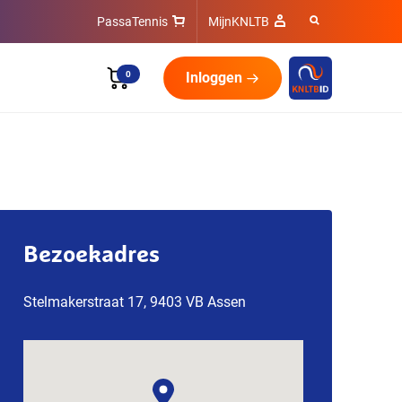
PassaTennis
MijnKNLTB
0
Inloggen
Bezoekadres
Stelmakerstraat 17, 9403 VB Assen