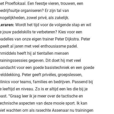
het Proeflokaal. Een feestje vieren, trouwen, een
bedrijfsuitje organiseren? Er zijn tal van
mogelijkheden, zowel privé, als zakelijk.
Leraren:
Wordt het tijd voor de volgende stap en wil
je jouw padelskills te verbeteren? Kies voor een
padelles van onze eigen trainer Peter Dijkstra. Peter
speelt al jaren met veel enthousiasme padel.
Inmiddels heeft hij al tientallen mensen
trainingssessies gegeven. Dit doet hij met veel
aandacht voor een goede basistechniek en een goede
velddekking. Peter geeft privéles, groepslessen,
clinics voor teams, families en bedrijven. Passend bij
je leeftijd en niveau. Zo is er altijd een les die bij je
past. “Graag leer ik je meer over de tactische en
technische aspecten van deze mooie sport. Ik kan
niet wachten om als rasechte Assenaar nu trainingen