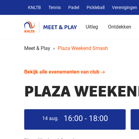
Overige
KNLTB
Tennis
Padel
Pickleball
Verenigingen
KNLTB
websites
Uitleg
Ontdekken
Meet & Play
Plaza Weekend Smash
Bekijk alle evenementen van club
PLAZA WEEKEN
16:00 - 18:00
14
aug.