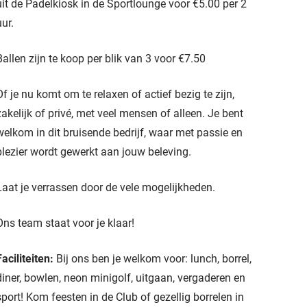
uit de Padelkiosk in de Sportlounge voor €5.00 per 2
uur.
Ballen zijn te koop per blik van 3 voor €7.50
Of je nu komt om te relaxen of actief bezig te zijn,
zakelijk of privé, met veel mensen of alleen. Je bent
welkom in dit bruisende bedrijf, waar met passie en
plezier wordt gewerkt aan jouw beleving.
Laat je verrassen door de vele mogelijkheden.
Ons team staat voor je klaar!
Faciliteiten:
Bij ons ben je welkom voor: lunch, borrel,
diner, bowlen, neon minigolf, uitgaan, vergaderen en
sport! Kom feesten in de Club of gezellig borrelen in