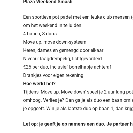
Plaza Weekend Smash
Een sportieve pot padel met een leuke club mensen (
om het weekend in te luiden.
4 banen, 8 duo's
Move up, move down-systeem
Heren, dames en gemengd door elkaar
Niveau: laagdrempelig, lichtgevorderd
€25 per duo, i
nclusief borrelhapje achteraf
Drankjes voor eigen rekening
Hoe werkt het?
Tijdens 'Move up, Move down' speel je 2 uur lang po
omhoog. Verlies je? Dan ga je als duo een baan omla
je opgeeft. Win je als laatste duo op baan 1, dan krij
Let op: je geeft je op namens een duo. Je partner ho