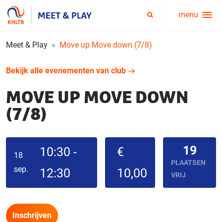
menu
Service
Zoeken
menu
Meet & Play
Move up Move down (7/8)
Bekijk alle evenementen van club
MOVE UP MOVE DOWN
(7/8)
19
10:30 -
€
18
PLAATSEN
sep.
12:30
10,00
VRIJ
Inschrijven