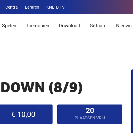
Centra
Leraren
KNLTB TV
Service
menu
Spelen
Toernooien
Download
Giftcard
Nieuws
DOWN (8/9)
20
€ 10,00
PLAATSEN VRIJ