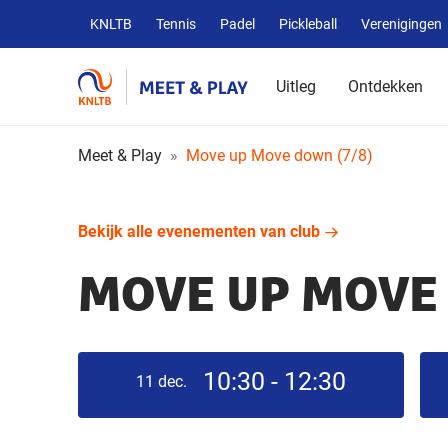
Overige
KNLTB
Tennis
Padel
Pickleball
Verenigingen
KNLTB
websites
Uitleg
Ontdekken
Meet & Play
Move up Move down (7/8)
Bekijk alle evenementen van club
MOVE UP MOVE 
10:30 - 12:30
11
dec.