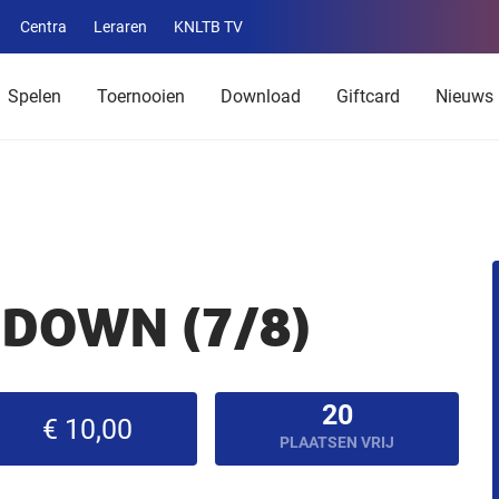
Centra
Leraren
KNLTB TV
Service
menu
Spelen
Toernooien
Download
Giftcard
Nieuws
DOWN (7/8)
20
€ 10,00
PLAATSEN VRIJ