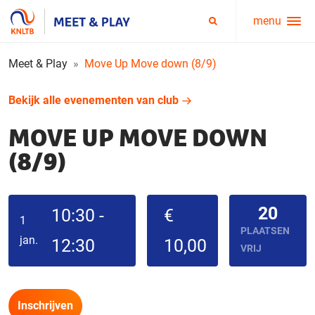
menu
Service
Zoeken
menu
Meet & Play
Move Up Move down (8/9)
Bekijk alle evenementen van club
MOVE UP MOVE DOWN
(8/9)
20
10:30 -
€
1
PLAATSEN
jan.
12:30
10,00
VRIJ
Inschrijven