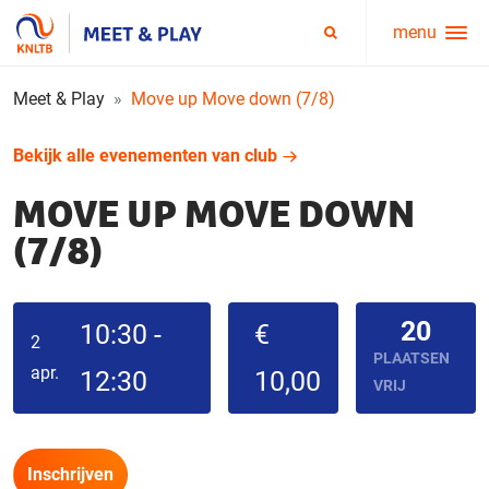
menu
Service
Zoeken
menu
Meet & Play
Move up Move down (7/8)
Bekijk alle evenementen van club
MOVE UP MOVE DOWN
(7/8)
20
10:30 -
€
2
PLAATSEN
apr.
12:30
10,00
VRIJ
Inschrijven