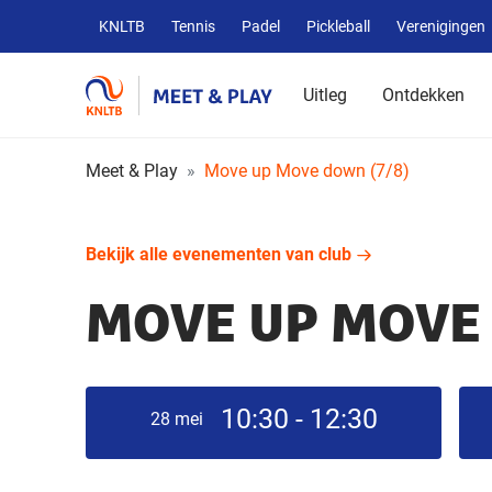
Overige
KNLTB
Tennis
Padel
Pickleball
Verenigingen
KNLTB
websites
Uitleg
Ontdekken
Meet & Play
Move up Move down (7/8)
Bekijk alle evenementen van club
MOVE UP MOVE 
10:30 - 12:30
28
mei