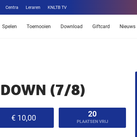
Centra
Leraren
KNLTB TV
Service
menu
Spelen
Toernooien
Download
Giftcard
Nieuws
DOWN (7/8)
20
€ 10,00
PLAATSEN VRIJ