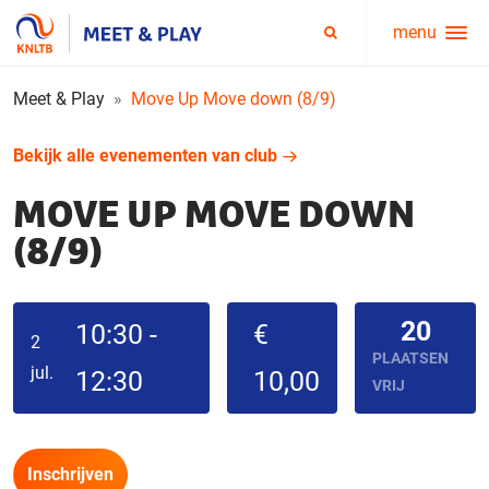
menu
Service
Zoeken
menu
Meet & Play
Move Up Move down (8/9)
Bekijk alle evenementen van club
MOVE UP MOVE DOWN
(8/9)
20
10:30 -
€
2
PLAATSEN
jul.
12:30
10,00
VRIJ
Inschrijven