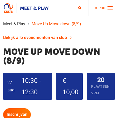
menu
Service
Zoeken
menu
Meet & Play
Move Up Move down (8/9)
Bekijk alle evenementen van club
MOVE UP MOVE DOWN
(8/9)
20
10:30 -
€
27
PLAATSEN
aug.
12:30
10,00
VRIJ
Inschrijven