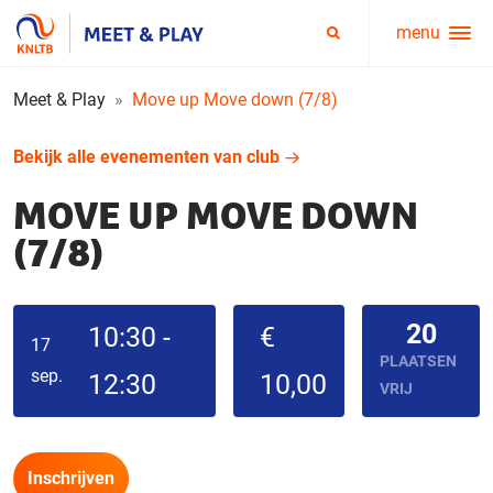
menu
Service
Zoeken
menu
Meet & Play
Move up Move down (7/8)
Bekijk alle evenementen van club
MOVE UP MOVE DOWN
(7/8)
20
10:30 -
€
17
PLAATSEN
sep.
12:30
10,00
VRIJ
Inschrijven