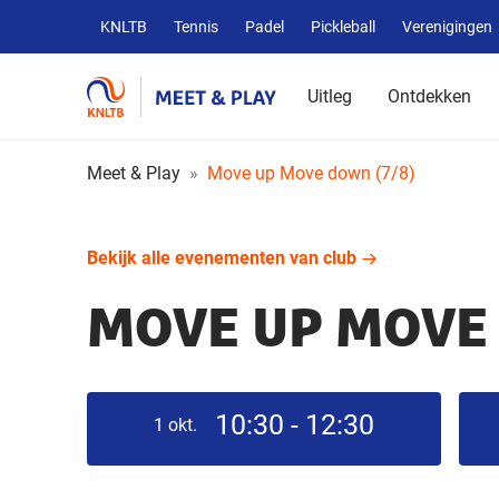
Overige
KNLTB
Tennis
Padel
Pickleball
Verenigingen
KNLTB
websites
Uitleg
Ontdekken
Meet & Play
Move up Move down (7/8)
Bekijk alle evenementen van club
MOVE UP MOVE 
10:30 - 12:30
1
okt.