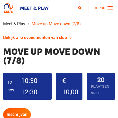
menu
Service
Zoeken
menu
Meet & Play
Move up Move down (7/8)
Bekijk alle evenementen van club
MOVE UP MOVE DOWN
(7/8)
20
10:30 -
€
12
PLAATSEN
nov.
12:30
10,00
VRIJ
Inschrijven