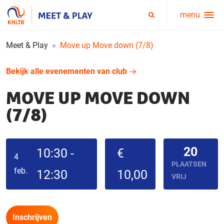
menu
Service
Zoeken
menu
Meet & Play
Move up Move down (7/8)
Bekijk alle evenementen van club
MOVE UP MOVE DOWN
(7/8)
20
10:30 -
€
4
PLAATSEN
feb.
12:30
10,00
VRIJ
Inschrijven