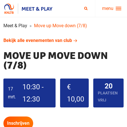
menu
Service
Zoeken
menu
Meet & Play
Move up Move down (7/8)
Bekijk alle evenementen van club
MOVE UP MOVE DOWN
(7/8)
20
10:30 -
€
17
PLAATSEN
mrt.
12:30
10,00
VRIJ
Inschrijven