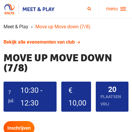
menu
Service
Zoeken
menu
Meet & Play
Move up Move down (7/8)
Bekijk alle evenementen van club
MOVE UP MOVE DOWN
(7/8)
20
10:30 -
€
7
PLAATSEN
jul.
12:30
10,00
VRIJ
Inschrijven