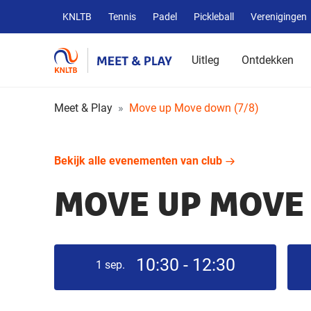
Overige
KNLTB
Tennis
Padel
Pickleball
Verenigingen
KNLTB
websites
Uitleg
Ontdekken
Meet & Play
Move up Move down (7/8)
Bekijk alle evenementen van club
MOVE UP MOVE 
10:30 - 12:30
1
sep.