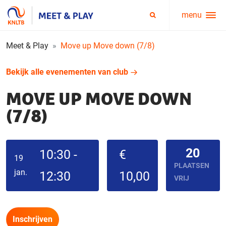
menu
Service
Zoeken
menu
Meet & Play
Move up Move down (7/8)
Bekijk alle evenementen van club
MOVE UP MOVE DOWN
(7/8)
20
10:30 -
€
19
PLAATSEN
jan.
12:30
10,00
VRIJ
Inschrijven