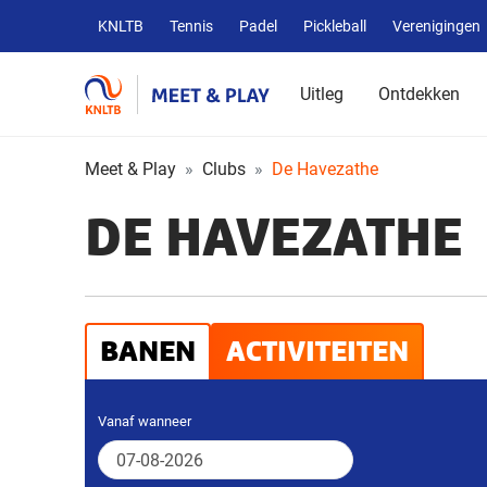
Overige
KNLTB
Tennis
Padel
Pickleball
Verenigingen
KNLTB
websites
Uitleg
Ontdekken
Meet & Play
Clubs
De Havezathe
DE HAVEZATHE
BANEN
ACTIVITEITEN
Vanaf wanneer