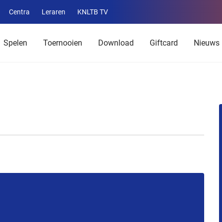
Centra
Leraren
KNLTB TV
Service
menu
Spelen
Toernooien
Download
Giftcard
Nieuws