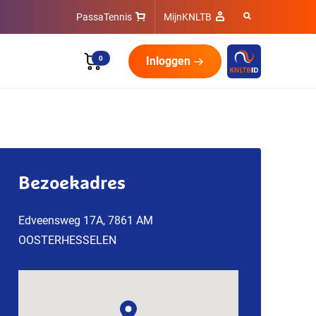
PassaTennis
MijnKNLTB
0
Inloggen
Bezoekadres
Edveensweg 17A, 7861 AM
OOSTERHESSELEN