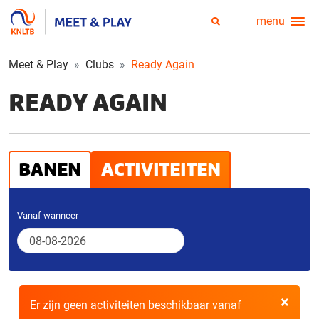
menu
Service
Zoeken
menu
Meet & Play
Clubs
Ready Again
READY AGAIN
BANEN
ACTIVITEITEN
Vanaf wanneer
×
Er zijn geen activiteiten beschikbaar vanaf