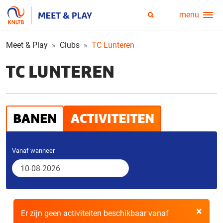
menu
Service
Zoeken
menu
Meet & Play
Clubs
TC Lunteren
TC LUNTEREN
BANEN
ACTIVITEITEN
Vanaf wanneer
×
Er zijn geen activiteiten beschikbaar vanaf