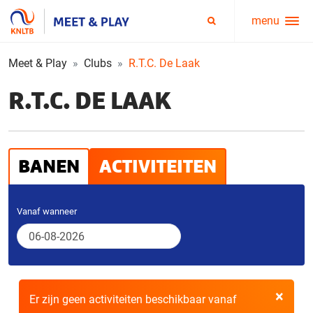
menu
Service
Zoeken
menu
Meet & Play
Clubs
R.T.C. De Laak
R.T.C. DE LAAK
BANEN
ACTIVITEITEN
Vanaf wanneer
×
Er zijn geen activiteiten beschikbaar vanaf