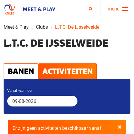
menu
Service
Zoeken
menu
Meet & Play
Clubs
L.T.C. De IJsselweide
L.T.C. DE IJSSELWEIDE
BANEN
ACTIVITEITEN
Vanaf wanneer
×
Er zijn geen activiteiten beschikbaar vanaf