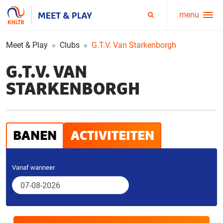
menu
Service
Zoeken
menu
Meet & Play
Clubs
G.T.V. Van Starkenborgh
G.T.V. VAN
STARKENBORGH
BANEN
ACTIVITEITEN
Vanaf wanneer