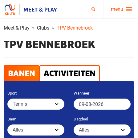
menu
Service
Zoeken
menu
Meet & Play
Clubs
TPV Bennebroek
TPV BENNEBROEK
BANEN
ACTIVITEITEN
Sport
Wanneer
Baan
Dagdeel