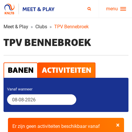
menu
Service
Zoeken
menu
Meet & Play
Clubs
TPV Bennebroek
TPV BENNEBROEK
BANEN
ACTIVITEITEN
Vanaf wanneer
×
Er zijn geen activiteiten beschikbaar vanaf