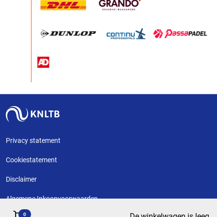
Privacy statement
Cookiestatement
Disclaimer
Algemene Inkoopvoorwaarden
0
De winkelwagen is leeg
Copyright KNLTB @ 2026