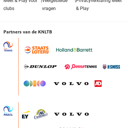
Meet & Play voor
|
Veelgestelde
|
Privacyverklaring Meet
clubs
vragen
& Play
Partners van de KNLTB