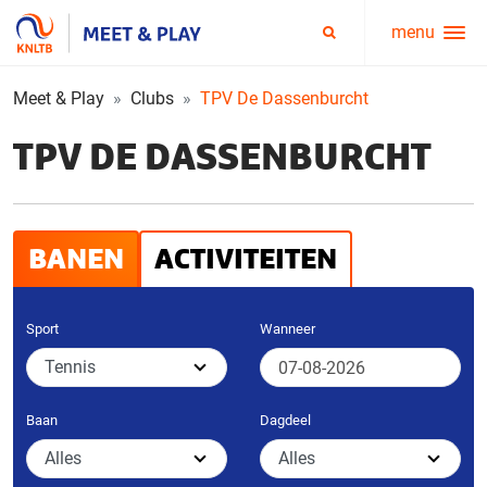
menu
Service
Zoeken
menu
Meet & Play
Clubs
TPV De Dassenburcht
TPV DE DASSENBURCHT
BANEN
ACTIVITEITEN
Sport
Wanneer
Baan
Dagdeel