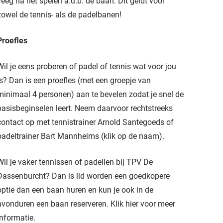
veeg na het spelen a.u.b. de baan. Dit geldt voor
zowel de tennis- als de padelbanen!
Proefles
Wil je eens proberen of padel of tennis wat voor jou
is? Dan is een proefles (met een groepje van
minimaal 4 personen) aan te bevelen zodat je snel de
basisbeginselen leert. Neem daarvoor rechtstreeks
contact op met tennistrainer
Arnold Santegoeds
of
padeltrainer
Bart Mannheims
(klik op de naam).
Wil je vaker tennissen of padellen bij TPV De
Dassenburcht? Dan is lid worden een goedkopere
optie dan een baan huren en kun je ook in de
avonduren een baan reserveren.
Klik hier voor meer
informatie
.