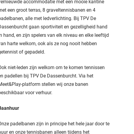
vernieuwde accommodatie met een mooie kantine
met een groot terras, 8 graveltennisbanen en 4
padelbanen, alle met ledverlichting. Bij TPV De
Dassenburcht gaan sportiviteit en gezelligheid hand
in hand, en zijn spelers van elk niveau en elke leeftijd
van harte welkom, ook als ze nog nooit hebben
getennist of gepadeld.
Ook niet-leden zijn welkom om te komen tennissen
en padellen bij TPV De Dassenburcht. Via het
Meet&Play-platform stellen wij onze banen
beschikbaar voor verhuur.
Baanhuur
Onze padelbanen zijn in principe het hele jaar door te
huur en onze tennisbanen alleen tijdens het