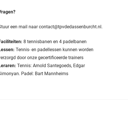
Vragen?
Stuur een mail naar
contact@tpvdedassenburcht.nl
.
Faciliteiten:
8 tennisbanen en 4 padelbanen
Lessen:
Tennis- en padellessen kunnen worden
verzorgd door onze gecertificeerde trainers
Leraren:
Tennis: Arnold Santegoeds, Edgar
Simonyan. Padel: Bart Mannheims