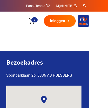
PassaTennis
MijnKNLTB
0
Inloggen
Bezoekadres
Sportparklaan 2b, 6336 AB HULSBERG