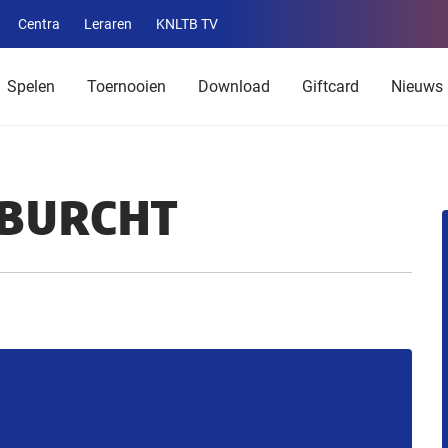
Centra
Leraren
KNLTB TV
Service
menu
Spelen
Toernooien
Download
Giftcard
Nieuws
NBURCHT