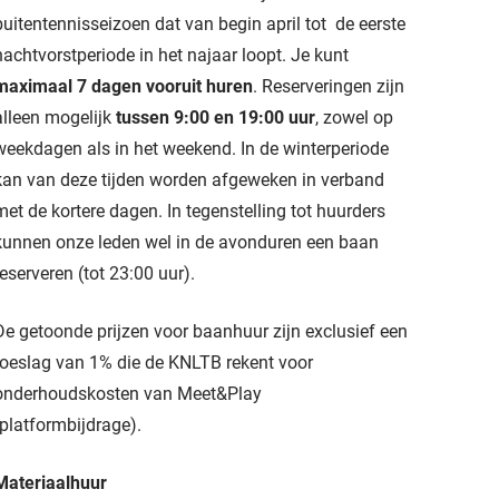
buitentennisseizoen dat van begin april tot de eerste
nachtvorstperiode in het najaar loopt. Je kunt
maximaal 7 dagen vooruit huren
. Reserveringen zijn
alleen mogelijk
tussen 9:00 en 19:00 uur
, zowel op
weekdagen als in het weekend. In de winterperiode
kan van deze tijden worden afgeweken in verband
met de kortere dagen. In tegenstelling tot huurders
kunnen onze leden wel in de avonduren een baan
reserveren (tot 23:00 uur).
De getoonde prijzen voor baanhuur zijn exclusief een
toeslag van 1% die de KNLTB rekent voor
onderhoudskosten van Meet&Play
(platformbijdrage).
Materiaalhuur