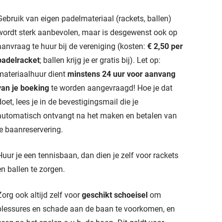
Gebruik van eigen padelmateriaal (rackets, ballen)
wordt sterk aanbevolen, maar is desgewenst ook op
aanvraag te huur bij de vereniging (kosten:
€ 2,50 per
padelracket
; ballen krijg je er gratis bij). Let op:
materiaalhuur dient
minstens 24 uur voor aanvang
van je boeking
te worden aangevraagd! Hoe je dat
doet, lees je in de bevestigingsmail die je
automatisch ontvangt na het maken en betalen van
je baanreservering.
Huur je een tennisbaan, dan dien je zelf voor rackets
en ballen te zorgen.
Zorg ook altijd zelf voor
geschikt schoeisel
om
blessures en schade aan de baan te voorkomen, en