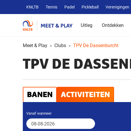
Overige
KNLTB
Tennis
Padel
Pickleball
Verenigingen
KNLTB
websites
Uitleg
Ontdekken
Meet & Play
Clubs
TPV De Dassenburcht
TPV DE DASSE
BANEN
ACTIVITEITEN
Vanaf wanneer