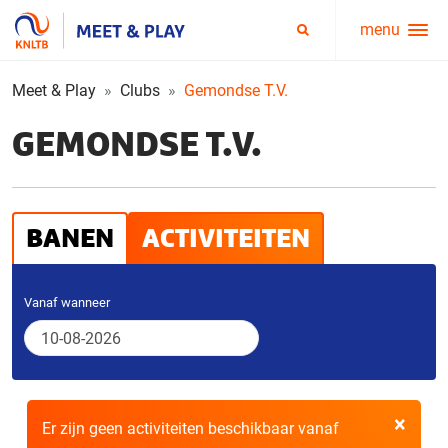
menu
Service
Zoeken
menu
Meet & Play
Clubs
Gemondse T.V.
GEMONDSE T.V.
BANEN
ACTIVITEITEN
Vanaf wanneer
×
Er zijn geen activiteiten beschikbaar vanaf