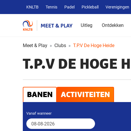
Overige
KNLTB
Tennis
Padel
Pickleball
Verenigingen
KNLTB
websites
Uitleg
Ontdekken
Meet & Play
Clubs
T.P.V De Hoge Heide
T.P.V DE HOGE 
BANEN
ACTIVITEITEN
Vanaf wanneer