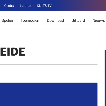
Centra
Leraren
KNLTB TV
Service
menu
Spelen
Toernooien
Download
Giftcard
Nieuws
HEIDE