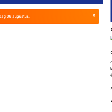
×
rdag 08 augustus.