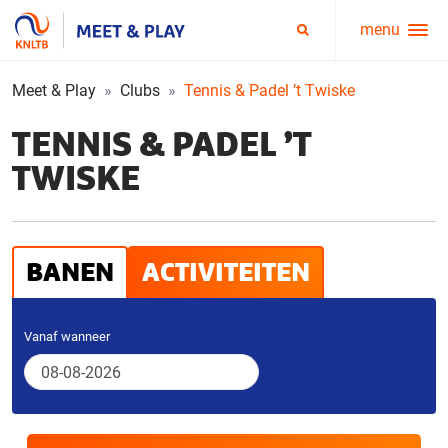
menu
Service
Zoeken
menu
Meet & Play
Clubs
Tennis & Padel ’t Twiske
TENNIS & PADEL ’T
TWISKE
BANEN
ACTIVITEITEN
Vanaf wanneer